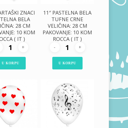
ARTAŠKI ZNACI
11″ PASTELNA BELA
TELNA BELA
TUFNE CRNE
IČINA: 28 CM
VELIČINA: 28 CM
VANJE: 10 KOM
PAKOVANJE: 10 KOM
OCCA ( IT )
ROCCA ( IT )
U KORPU
U KORPU
0,00
RSD
300,00
RSD