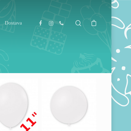
Dostava
0,00
RSD
325,00
RSD
00,00
RSD