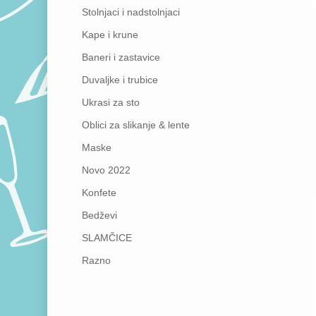
Stolnjaci i nadstolnjaci
Kape i krune
Baneri i zastavice
Duvaljke i trubice
Ukrasi za sto
Oblici za slikanje & lente
Maske
Novo 2022
Konfete
Bedževi
SLAMČICE
Razno