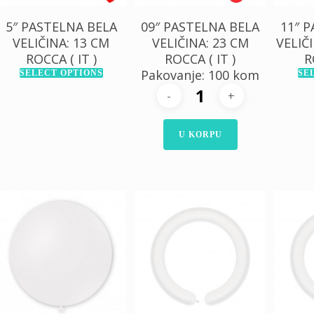
5″ PASTELNA BELA
09″ PASTELNA BELA
11″ 
VELIČINA: 13 CM
VELIČINA: 23 CM
VELIČI
ROCCA ( IT )
ROCCA ( IT )
R
Pakovanje: 100 kom
SELECT OPTIONS
SE
U KORPU
300,00
RSD
800,00
RSD
80