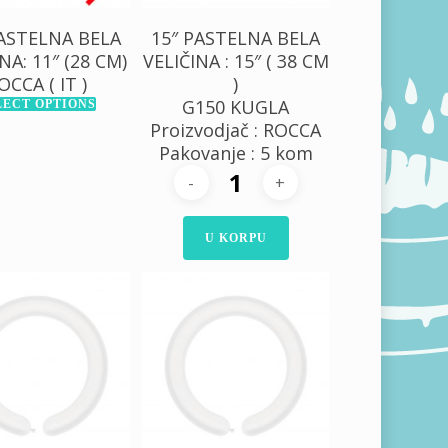
PASTELNA BELA
15″ PASTELNA BELA
NA: 11″ (28 CM)
VELIČINA : 15″ ( 38 CM
OCCA ( IT )
)
G150 KUGLA
LECT OPTIONS
Proizvodjač : ROCCA
Pakovanje : 5 kom
U KORPU
500,00
RSD
0,00
RSD
900,00
RSD