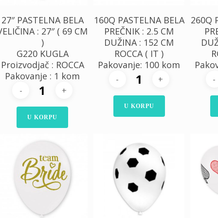
27″ PASTELNA BELA
160Q PASTELNA BELA
260Q 
VELIČINA : 27″ ( 69 CM
PREČNIK : 2.5 CM
PRE
)
DUŽINA : 152 CM
DUŽ
G220 KUGLA
ROCCA ( IT )
R
Proizvodjač : ROCCA
Pakovanje: 100 kom
Pakov
Pakovanje : 1 kom
U KORPU
U KORPU
300,00
RSD
300,00
RSD
30