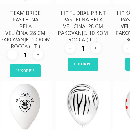
TEAM BRIDE
11″ FUDBAL PRINT
11″ K
PASTELNA
PASTELNA BELA
PAS
BELA
VELIČINA: 28 CM
VEL
VELIČINA: 28 CM
PAKOVANJE: 10 KOM
PAKO
PAKOVANJE: 10 KOM
ROCCA ( IT )
R
ROCCA ( IT )
U KORPU
U KORPU
300,00
RSD
300,00
RSD
30