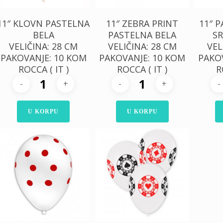
11″ KLOVN PASTELNA
11″ ZEBRA PRINT
11″ 
BELA
PASTELNA BELA
SR
VELIČINA: 28 CM
VELIČINA: 28 CM
VEL
PAKOVANJE: 10 KOM
PAKOVANJE: 10 KOM
PAKO
ROCCA ( IT )
ROCCA ( IT )
R
U KORPU
U KORPU
300,00
RSD
300,00
RSD