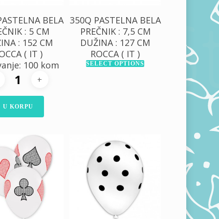
PASTELNA BELA
350Q PASTELNA BELA
ČNIK : 5 CM
PREČNIK : 7,5 CM
INA : 152 CM
DUŽINA : 127 CM
OCCA ( IT )
ROCCA ( IT )
anje: 100 kom
SELECT OPTIONS
U KORPU
0,00
RSD
300,00
RSD