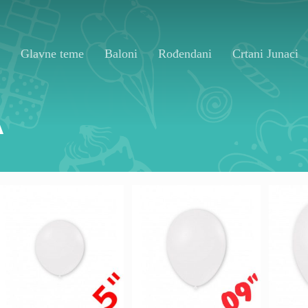
Glavne teme
Baloni
Rođendani
Crtani Junaci
A
13
700,00
RSD
175,00
RSD
1.0
500,00
RSD