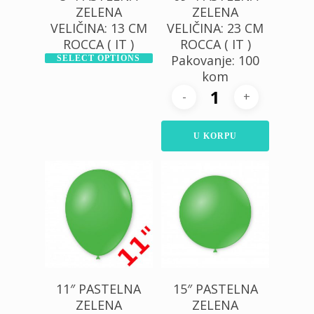
ZELENA
ZELENA
VELIČINA: 13 CM
VELIČINA: 23 CM
ROCCA ( IT )
ROCCA ( IT )
Pakovanje: 100
SELECT OPTIONS
kom
U KORPU
325,00
RSD
130,00
RSD
1.000,00
RSD
11″ PASTELNA
15″ PASTELNA
ZELENA
ZELENA