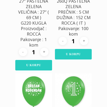
27″ PASTELNA
260Q PASTELNA
ZELENA
ZELENA
VELIČINA : 27″ (
PREČNIK : 5 CM
69 CM )
DUŽINA : 152 CM
G220 KUGLA
ROCCA ( IT )
Proizvodjač :
Pakovanje: 100
ROCCA
kom
Pakovanje : 1
kom
U KORPU
U KORPU
300,00
RSD
300,00
RSD