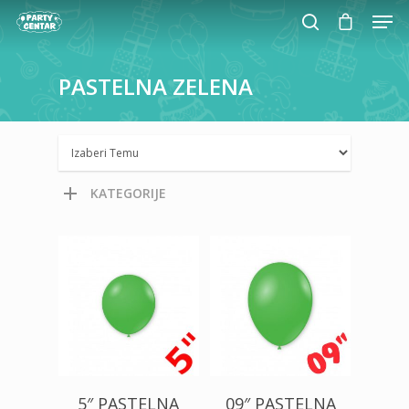
PASTELNA
ZELENA
Hit enter to search or ESC to close
KATEGORIJE
175,00
RSD
700,00
RSD
500,00
RSD
5″ PASTELNA
09″ PASTELNA