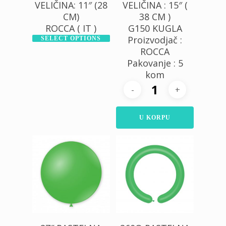
VELIČINA: 11″ (28
VELIČINA : 15″ (
CM)
38 CM )
ROCCA ( IT )
G150 KUGLA
Proizvodjač :
SELECT OPTIONS
ROCCA
Pakovanje : 5
kom
U KORPU
300,00
RSD
800,00
RSD