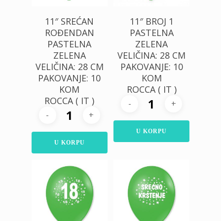
11″ SREĆAN
11″ BROJ 1
ROĐENDAN
PASTELNA
PASTELNA
ZELENA
ZELENA
VELIČINA: 28 CM
VELIČINA: 28 CM
PAKOVANJE: 10
PAKOVANJE: 10
KOM
KOM
ROCCA ( IT )
ROCCA ( IT )
U KORPU
U KORPU
300,00
RSD
300,00
RSD