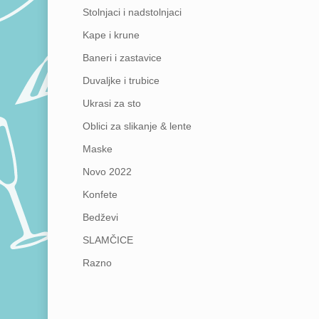
Stolnjaci i nadstolnjaci
Kape i krune
Baneri i zastavice
Duvaljke i trubice
Ukrasi za sto
Oblici za slikanje & lente
Maske
Novo 2022
Konfete
Bedževi
SLAMČICE
Razno