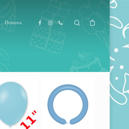
Dostava
0,00
RSD
800,00
RSD
00,00
RSD