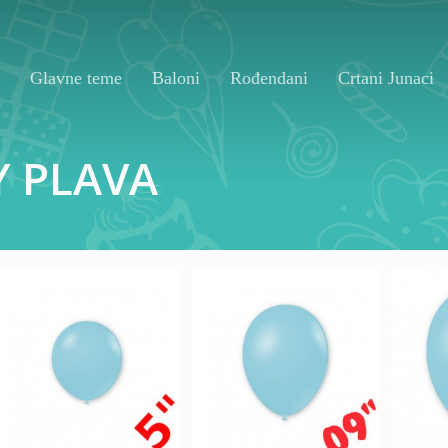
Glavne teme
Baloni
Rođendani
Crtani Junaci
Y
PLAVA
175,00
RSD
13
700,00
RSD
500,00
RSD
1.0