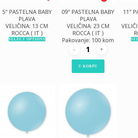
5″ PASTELNA BABY
09″ PASTELNA BABY
11″ 
PLAVA
PLAVA
VELIČINA: 13 CM
VELIČINA: 23 CM
VELIČI
ROCCA ( IT )
ROCCA ( IT )
R
Pakovanje: 100 kom
SELECT OPTIONS
SE
U KORPU
325,00
RSD
300,00
RSD