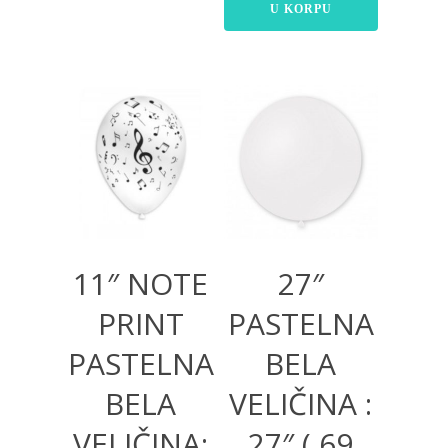
U KORPU
300,00
RSD
300,00
RSD
11″ NOTE
27″
PRINT
PASTELNA
PASTELNA
BELA
BELA
VELIČINA :
VELIČINA:
27″ ( 69