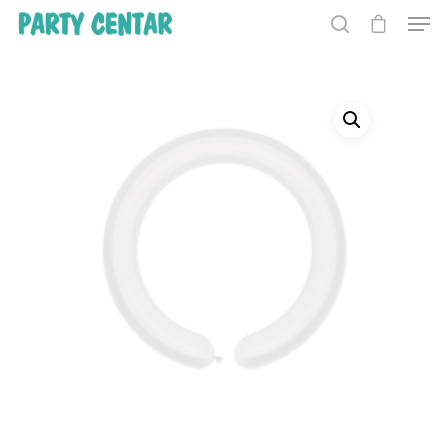
Hit enter to search or ESC to close