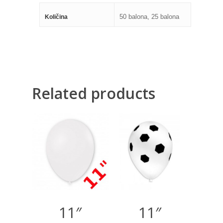
50 balona, 25 balona
Količina
Related products
130,00
RSD
300,00
RSD
1.000,00
RSD
11″
11″