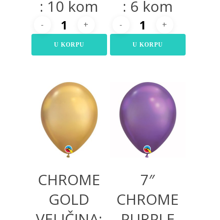
: 10 kom
: 6 kom
U KORPU
U KORPU
400,00
RSD
875,00
RSD
CHROME
7″
GOLD
CHROME
VELIČINA:
PURPLE