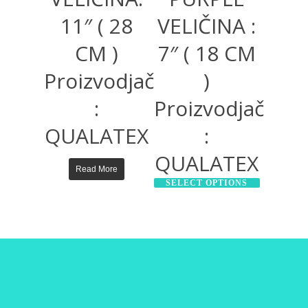
11″ ( 28
VELIČINA :
CM )
7″ ( 18 CM
Proizvodjač
)
:
Proizvodjač
QUALATEX
:
QUALATEX
Read More
SELECT OPTIONS