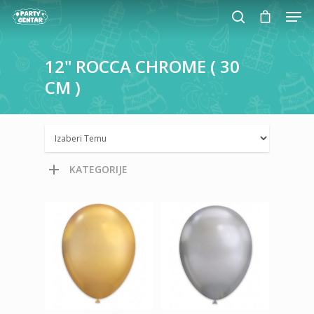
12"
ROCCA
CHROME
(
30
CM
)
Hit enter to search or ESC to close
KATEGORIJE
480,00
RSD
480,00
RSD