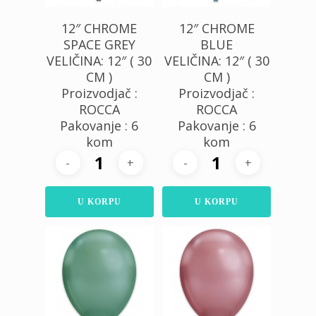
12″ CHROME
12″ CHROME
SPACE GREY
BLUE
VELIČINA: 12″ ( 30
VELIČINA: 12″ ( 30
CM )
CM )
Proizvodjač :
Proizvodjač :
ROCCA
ROCCA
Pakovanje : 6
Pakovanje : 6
kom
kom
U KORPU
U KORPU
480,00
RSD
480,00
RSD