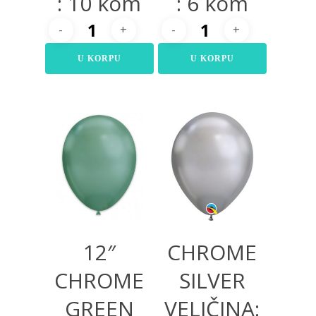
: 10 kom
: 6 kom
U KORPU
U KORPU
480,00
RSD
12″
CHROME
CHROME
SILVER
GREEN
VELIČINA: