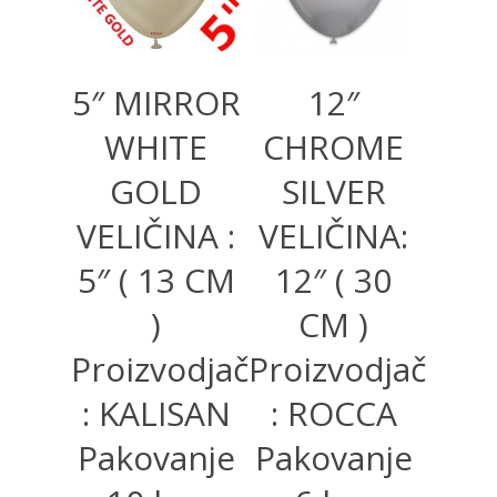
5″ MIRROR
12″
WHITE
CHROME
GOLD
SILVER
VELIČINA :
VELIČINA:
5″ ( 13 CM
12″ ( 30
)
CM )
Proizvodjač
Proizvodjač
: KALISAN
: ROCCA
Pakovanje
Pakovanje