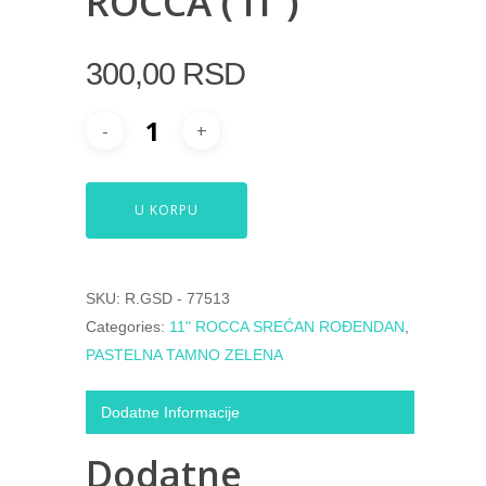
ROCCA ( IT )
300,00
RSD
U KORPU
SKU:
R.GSD - 77513
Categories:
11" ROCCA SREĆAN ROĐENDAN
,
PASTELNA TAMNO ZELENA
Dodatne Informacije
Dodatne