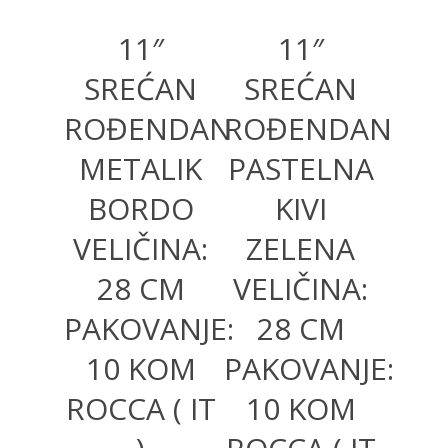
11″
11″
SREĆAN
SREĆAN
ROĐENDAN
ROĐENDAN
METALIK
PASTELNA
BORDO
KIVI
VELIČINA:
ZELENA
28 CM
VELIČINA:
PAKOVANJE:
28 CM
10 KOM
PAKOVANJE:
ROCCA ( IT
10 KOM