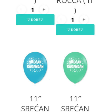
)
ROCCA ( IT
)
U KORPU
U KORPU
300,00
RSD
300,00
RSD
11″
11″
SREĆAN
SREĆAN