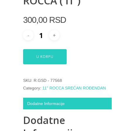
ROCCA ( IT )
300,00
RSD
U KORPU
SKU:
R.GSD - 77568
Category:
11" ROCCA SREĆAN ROĐENDAN
Dodatne Informacije
Dodatne