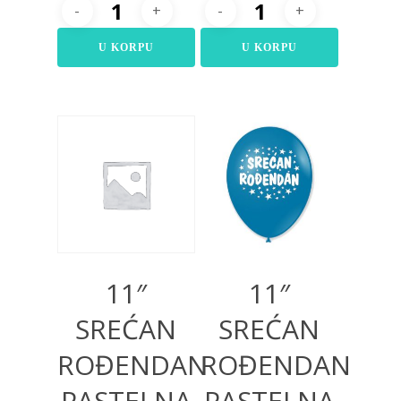
U KORPU
U KORPU
300,00
RSD
300,00
RSD
11″
11″
SREĆAN
SREĆAN
ROĐENDAN
ROĐENDAN
PASTELNA
PASTELNA