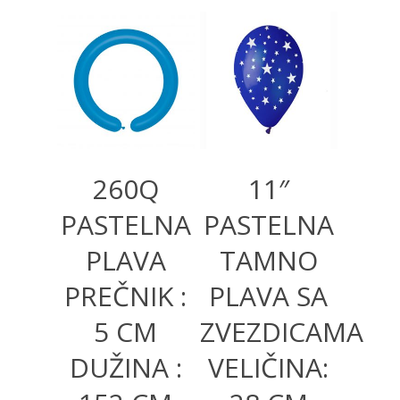
800,00
RSD
300,00
RSD
260Q
11″
PASTELNA
PASTELNA
PLAVA
TAMNO
PREČNIK :
PLAVA SA
5 CM
ZVEZDICAMA
DUŽINA :
VELIČINA: