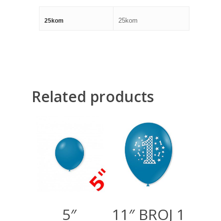
25kom
25kom
Related products
175,00
RSD
300,00
RSD
500,00
RSD
5″
11″ BROJ 1