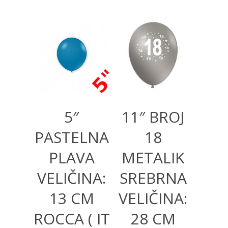
175,00
RSD
500,00
RSD
300,00
RSD
5″
11″ BROJ
PASTELNA
18
PLAVA
METALIK
VELIČINA:
SREBRNA
13 CM
VELIČINA:
ROCCA ( IT
28 CM