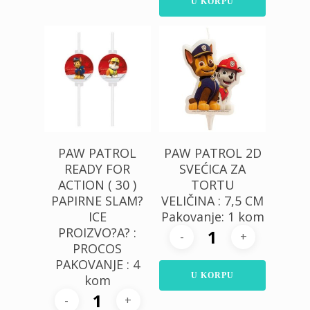
U KORPU
400,00
RSD
170,00
RSD
PAW PATROL
PAW PATROL 2D
READY FOR
SVEĆICA ZA
ACTION ( 30 )
TORTU
PAPIRNE SLAM?
VELIČINA : 7,5 CM
ICE
Pakovanje: 1 kom
PROIZVO?A? :
PROCOS
PAKOVANJE : 4
U KORPU
kom