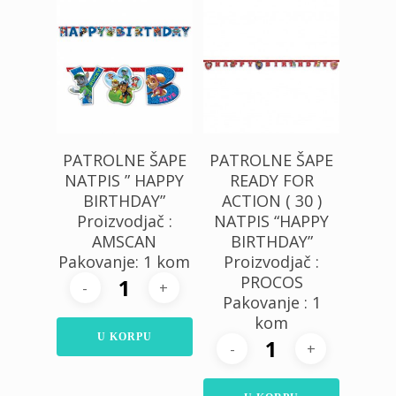
500,00
RSD
650,00
RSD
PATROLNE ŠAPE
PATROLNE ŠAPE
NATPIS ” HAPPY
READY FOR
BIRTHDAY”
ACTION ( 30 )
Proizvodjač :
NATPIS “HAPPY
AMSCAN
BIRTHDAY”
Pakovanje: 1 kom
Proizvodjač :
PROCOS
Pakovanje : 1
kom
U KORPU