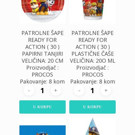
PATROLNE ŠAPE
PATROLNE ŠAPE
READY FOR
READY FOR
ACTION ( 30 )
ACTION ( 30 )
PAPIRNI TANJIRI
PLASTIČNE ČAŠE
VELIČINA: 20 CM
VELIČINA: 20O ML
Proizvodjač :
Proizvodjač :
PROCOS
PROCOS
Pakovanje: 8 kom
Pakovanje: 8 kom
U KORPU
U KORPU
320,00
RSD
650,00
RSD