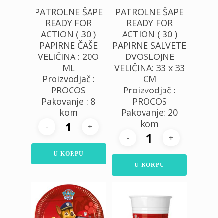
PATROLNE ŠAPE
PATROLNE ŠAPE
READY FOR
READY FOR
ACTION ( 30 )
ACTION ( 30 )
PAPIRNE ČAŠE
PAPIRNE SALVETE
VELIČINA : 20O
DVOSLOJNE
ML
VELIČINA: 33 x 33
Proizvodjač :
CM
PROCOS
Proizvodjač :
Pakovanje : 8
PROCOS
kom
Pakovanje: 20
kom
U KORPU
U KORPU
280,00
RSD
200,00
RSD