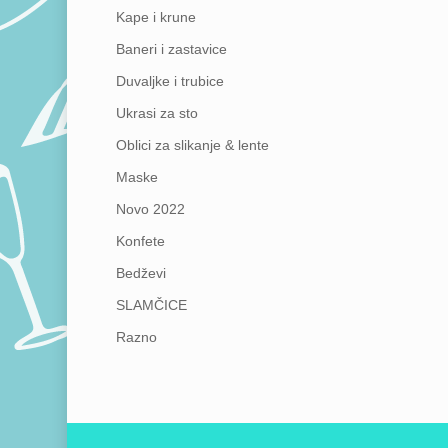
Kape i krune
Baneri i zastavice
Duvaljke i trubice
Ukrasi za sto
Oblici za slikanje & lente
Maske
Novo 2022
Konfete
Bedževi
SLAMČICE
Razno