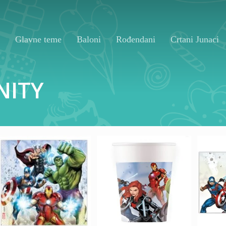
Glavne teme
Baloni
Rođendani
Crtani Junaci
NITY
300,00
RSD
350,00
RSD
65