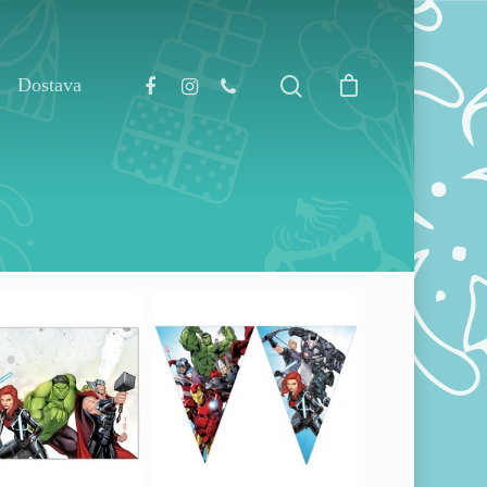
Dostava
640,00
RSD
0,00
RSD