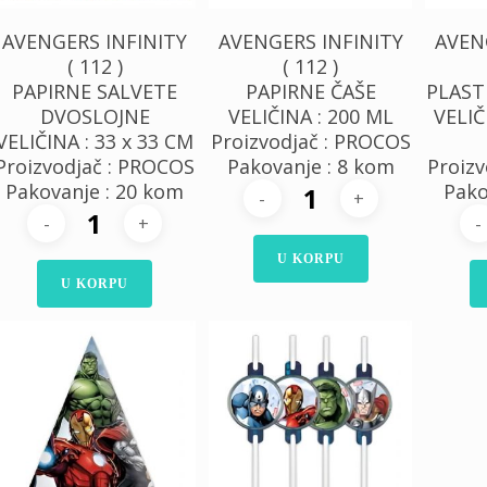
AVENGERS INFINITY
AVENGERS INFINITY
AVEN
( 112 )
( 112 )
PAPIRNE SALVETE
PAPIRNE ČAŠE
PLAST
DVOSLOJNE
VELIČINA : 200 ML
VELIČ
VELIČINA : 33 x 33 CM
Proizvodjač : PROCOS
Proizvodjač : PROCOS
Pakovanje : 8 kom
Proizv
Pakovanje : 20 kom
Pako
U KORPU
U KORPU
400,00
RSD
280,00
RSD