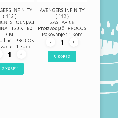
GERS INFINITY
AVENGERS INFINITY
( 112 )
( 112 )
IČNI STOLNJACI
ZASTAVICE
INA : 120 X 180
Proizvodjač : PROCOS
CM
Pakovanje : 1 kom
odjač : PROCOS
vanje : 1 kom
U KORPU
U KORPU