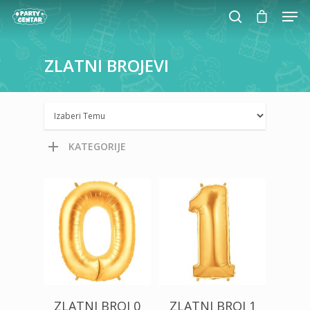
ZLATNI
BROJEVI
Hit enter to search or ESC to close
KATEGORIJE
500,00
RSD
500,00
RSD
1.200,00
RSD
1.200,00
RSD
ZLATNI BROJ 0
ZLATNI BROJ 1