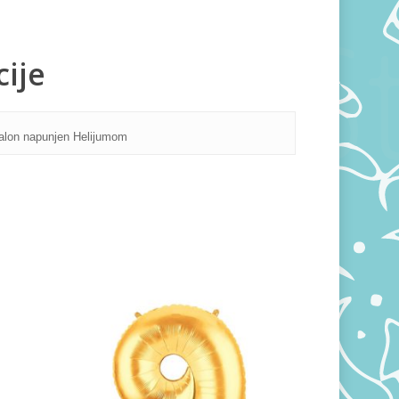
ije
alon napunjen Helijumom
500,00
RSD