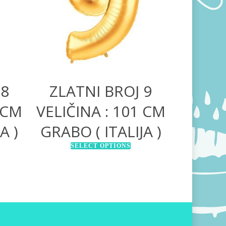
1.200,00
RSD
 8
ZLATNI BROJ 9
 CM
VELIČINA : 101 CM
A )
GRABO ( ITALIJA )
SELECT OPTIONS