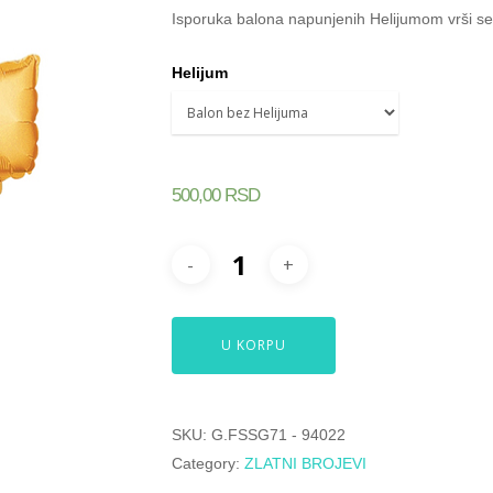
Isporuka balona napunjenih Helijumom vrši se 
Helijum
500,00
RSD
U KORPU
SKU:
G.FSSG71 - 94022
Category:
ZLATNI BROJEVI