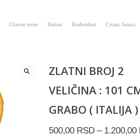
Glavne teme
Baloni
Rođendani
Crtani Junaci
ZLATNI BROJ 2
VELIČINA : 101 C
GRABO ( ITALIJA )
–
500,00
RSD
1.200,00