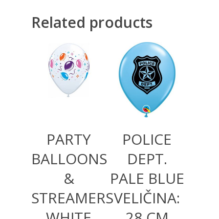
Related products
360,00
RSD
360,00
RSD
PARTY
POLICE
BALLOONS
DEPT.
&
PALE BLUE
STREAMERS
VELIČINA:
WHITE
28 CM