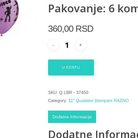
Pakovanje: 6 ko
360,00
RSD
U KORPU
SKU:
Q.LBR - 37450
Category:
11″ Qualatex štampani RAZNO
Dodatne Informacije
Dodatne Informac