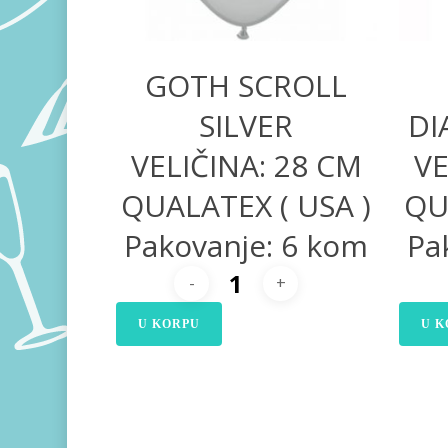
GOTH SCROLL
SILVER
DI
VELIČINA: 28 CM
VE
QUALATEX ( USA )
QU
Pakovanje: 6 kom
Pa
U KORPU
U K