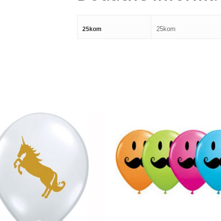
25kom
25kom
360,00
RSD
360,00
RSD