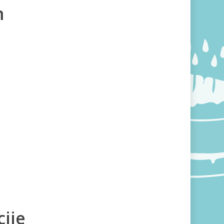
m
ije