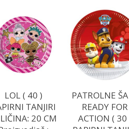
280,00
RSD
200,00
RSD
LOL ( 40 )
PATROLNE ŠA
PIRNI TANJIRI
READY FOR
LIČINA: 20 CM
ACTION ( 30 