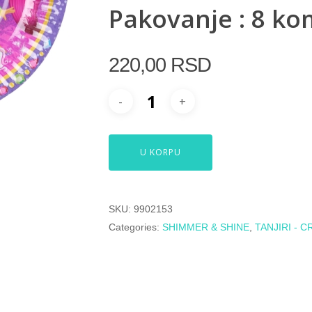
Pakovanje : 8 ko
220,00
RSD
U KORPU
SKU:
9902153
Categories:
SHIMMER & SHINE
,
TANJIRI - C