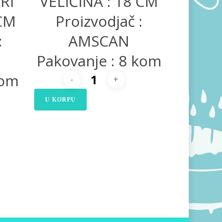
RI
VELIČINA : 18 CM
 CM
Proizvodjač :
:
AMSCAN
Pakovanje : 8 kom
kom
U KORPU