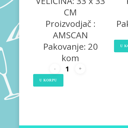
VELIČINA: 33 x 33
CM
Proizvodjač :
Pa
AMSCAN
Pakovanje: 20
U K
kom
U KORPU