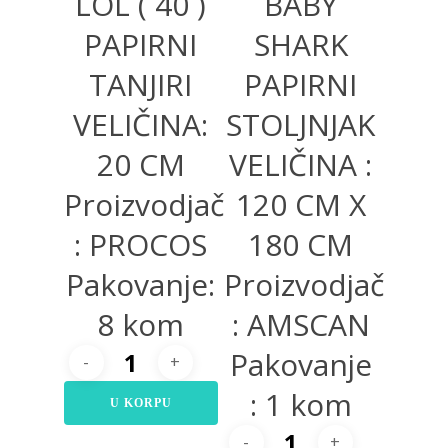
LOL ( 40 )
BABY
PAPIRNI
SHARK
TANJIRI
PAPIRNI
VELIČINA:
STOLJNJAK
20 CM
VELIČINA :
Proizvodjač
120 CM X
: PROCOS
180 CM
Pakovanje:
Proizvodjač
8 kom
: AMSCAN
Pakovanje
: 1 kom
U KORPU