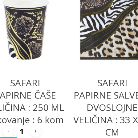
200,00
RSD
200,00
RSD
SAFARI
SAFARI
APIRNE ČAŠE
PAPIRNE SALV
IČINA : 250 ML
DVOSLOJNE
ovanje : 6 kom
VELIČINA : 33 
CM