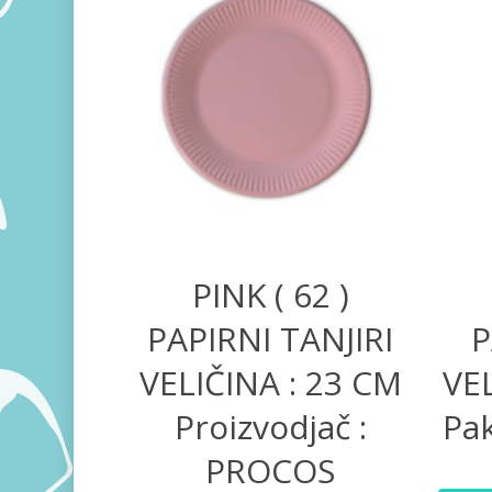
340,00
RSD
PINK ( 62 )
PAPIRNI TANJIRI
P
VELIČINA : 23 CM
VEL
Proizvodjač :
Pak
PROCOS