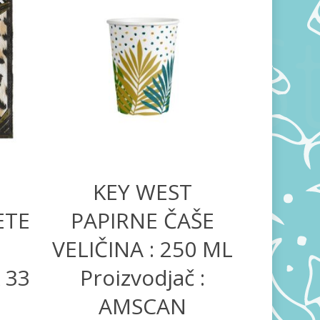
400,00
RSD
KEY WEST
ETE
PAPIRNE ČAŠE
VELIČINA : 250 ML
X 33
Proizvodjač :
AMSCAN