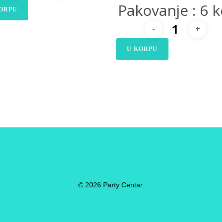
Pakovanje : 6 
ORPU
U KORPU
© 2026 Party Centar.