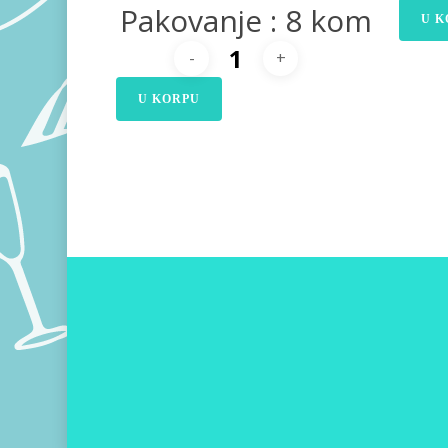
Pakovanje : 8 kom
U K
U KORPU