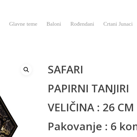
Glavne teme
Baloni
Rođendani
Crtani Junaci
SAFARI
PAPIRNI TANJIRI
VELIČINA : 26 CM
Pakovanje : 6 ko