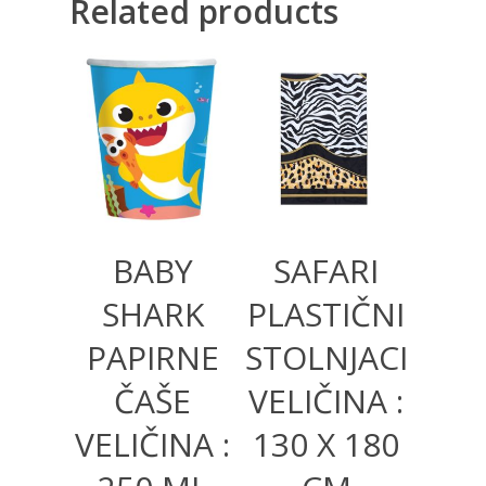
Related products
250,00
RSD
370,00
RSD
BABY
SAFARI
SHARK
PLASTIČNI
PAPIRNE
STOLNJACI
ČAŠE
VELIČINA :
VELIČINA :
130 X 180