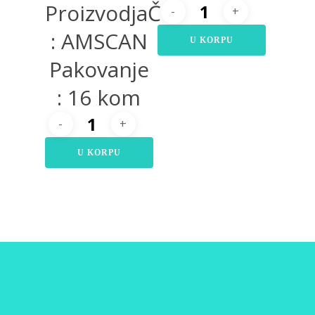
ProizvodjaČ
: AMSCAN
U KORPU
Pakovanje
: 16 kom
U KORPU