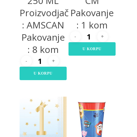
250 ML
CM
Proizvodjač
Pakovanje
: AMSCAN
: 1 kom
Pakovanje
: 8 kom
U KORPU
U KORPU
300,00
RSD
220,00
RSD