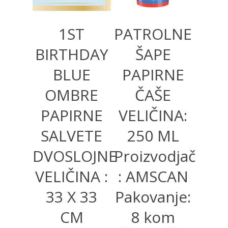
1ST
PATROLNE
BIRTHDAY
ŠAPE
BLUE
PAPIRNE
OMBRE
ČAŠE
PAPIRNE
VELIČINA:
SALVETE
250 ML
DVOSLOJNE
Proizvodjač
VELIČINA :
: AMSCAN
33 X 33
Pakovanje:
CM
8 kom