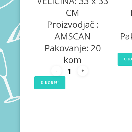
VELIČINA: 33 x 33
CM
Proizvodjač :
AMSCAN
Pa
Pakovanje: 20
kom
U K
U KORPU