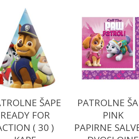
320,00
RSD
350,00
RSD
ATROLNE ŠAPE
PATROLNE ŠA
READY FOR
PINK
ACTION ( 30 )
PAPIRNE SALV