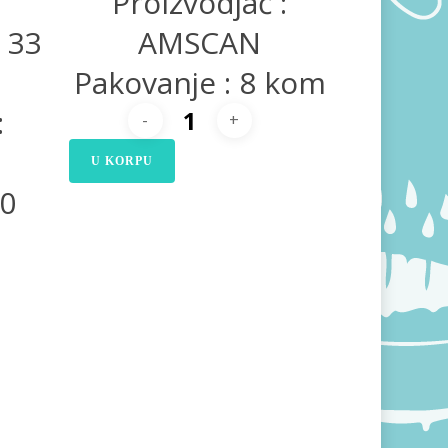
Proizvodjač :
x 33
AMSCAN
Pakovanje : 8 kom
:
U KORPU
20