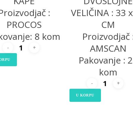
KAPE
DVOSLOJNE
Proizvodjač :
VELIČINA : 33 
PROCOS
CM
kovanje: 8 kom
Proizvodjač 
AMSCAN
Pakovanje : 
ORPU
kom
U KORPU