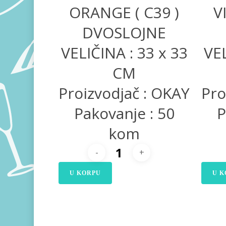
ORANGE ( C39 )
V
DVOSLOJNE
VELIČINA : 33 x 33
VEL
CM
Proizvodjač : OKAY
Pro
Pakovanje : 50
P
kom
U KORPU
U K