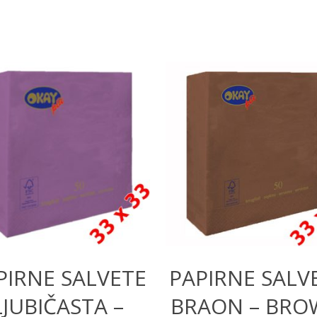
260,00
RSD
260,00
RSD
PIRNE SALVETE
PAPIRNE SALV
LJUBIČASTA –
BRAON – BR