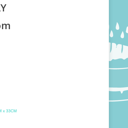
AY
kom
 x 33CM