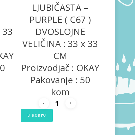
LJUBIČASTA –
PURPLE ( C67 )
x 33
DVOSLOJNE
VELIČINA : 33 x 33
OKAY
CM
50
Proizvodjač : OKAY
Pakovanje : 50
kom
U KORPU