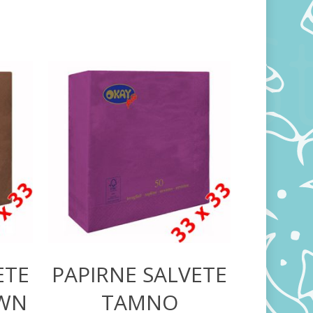
260,00
RSD
ETE
PAPIRNE SALVETE
OWN
TAMNO