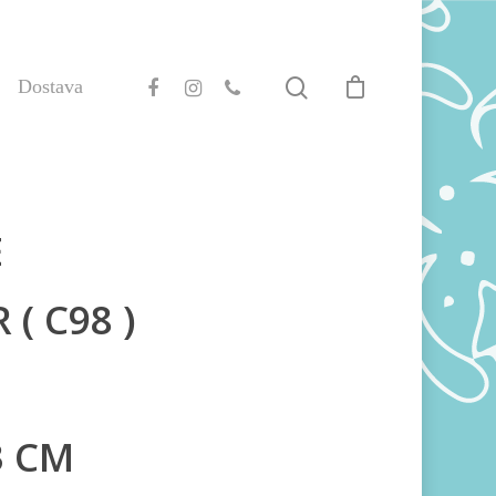
Dostava
E
 ( C98 )
3 CM