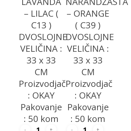
LAVANDA
NARANDŽASTA
– LILAC (
– ORANGE
C13 )
( C39 )
DVOSLOJNE
DVOSLOJNE
VELIČINA :
VELIČINA :
33 x 33
33 x 33
CM
CM
Proizvodjač
Proizvodjač
: OKAY
: OKAY
Pakovanje
Pakovanje
: 50 kom
: 50 kom