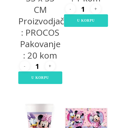
CM
Proizvodjač
U KORPU
: PROCOS
Pakovanje
: 20 kom
U KORPU
350,00
RSD
650,00
RSD