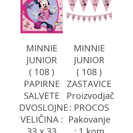
300,00
RSD
320,00
RSD
MINNIE
MINNIE
JUNIOR
JUNIOR
( 108 )
( 108 )
PAPIRNE
ZASTAVICE
SALVETE
Proizvodjač
DVOSLOJNE
: PROCOS
VELIČINA :
Pakovanje
33 x 33
: 1 kom