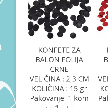
200,00
RSD
KONFETE ZA
BALON FOLIJA
B
CRNE
VELIČINA : 2,3 CM
VE
KOLIČINA : 15 gr
KO
Pakovanje: 1 kom
Pa