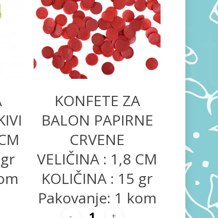
200,00
RSD
A
KONFETE ZA
IVI
BALON PAPIRNE
 CM
CRVENE
 gr
VELIČINA : 1,8 CM
kom
KOLIČINA : 15 gr
Pakovanje: 1 kom