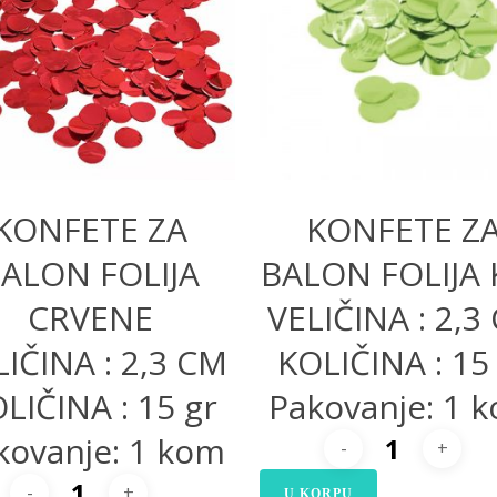
200,00
RSD
200,00
RSD
KONFETE ZA
KONFETE Z
ALON FOLIJA
BALON FOLIJA K
CRVENE
VELIČINA : 2,3
LIČINA : 2,3 CM
KOLIČINA : 15
LIČINA : 15 gr
Pakovanje: 1 
kovanje: 1 kom
U KORPU