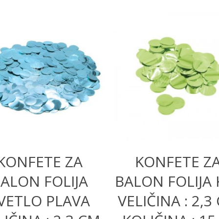
200,00
RSD
200,00
RSD
KONFETE ZA
KONFETE Z
ALON FOLIJA
BALON FOLIJA K
VETLO PLAVA
VELIČINA : 2,3