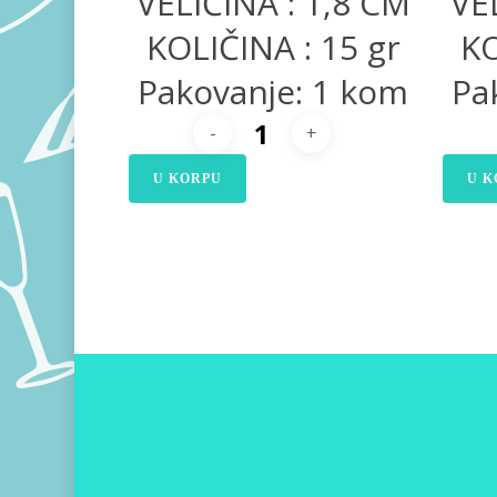
VELIČINA : 1,8 CM
VE
KOLIČINA : 15 gr
KO
Pakovanje: 1 kom
Pa
U KORPU
U K