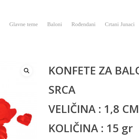
Glavne teme
Baloni
Rođendani
Crtani Junaci
KONFETE ZA BAL
SRCA
VELIČINA : 1,8 CM
KOLIČINA : 15 gr