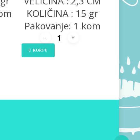
 gr
VELIČINA : 2,3 CM
kom
KOLIČINA : 15 gr
Pakovanje: 1 kom
U KORPU