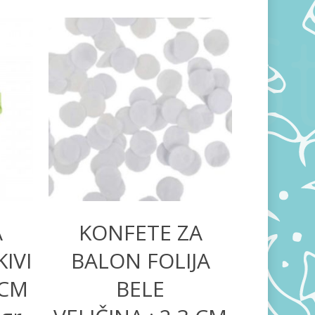
200,00
RSD
A
KONFETE ZA
IVI
BALON FOLIJA
 CM
BELE