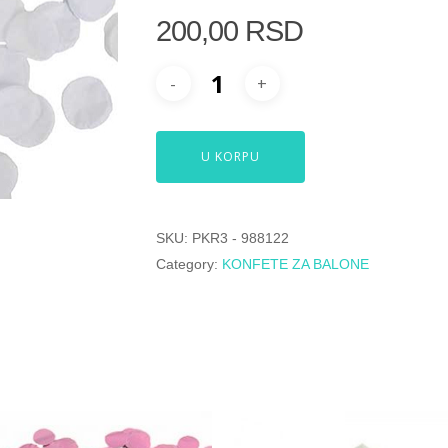
200,00
RSD
U KORPU
SKU:
PKR3 - 988122
Category:
KONFETE ZA BALONE