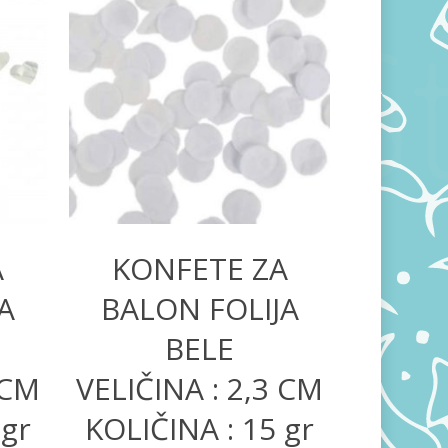
200,00
RSD
A
KONFETE ZA
A
BALON FOLIJA
BELE
 CM
VELIČINA : 2,3 CM
 gr
KOLIČINA : 15 gr