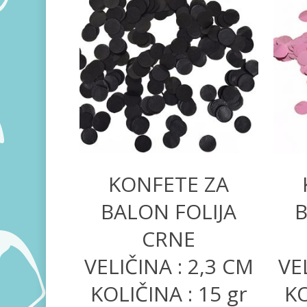
200,00
RSD
KONFETE ZA
BALON FOLIJA
B
CRNE
VELIČINA : 2,3 CM
VE
KOLIČINA : 15 gr
KO