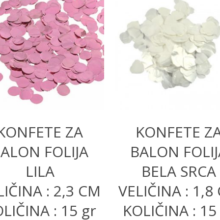
200,00
RSD
250,00
RSD
KONFETE ZA
KONFETE Z
ALON FOLIJA
BALON FOLIJ
LILA
BELA SRCA
LIČINA : 2,3 CM
VELIČINA : 1,8
LIČINA : 15 gr
KOLIČINA : 15