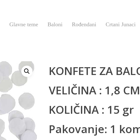
Glavne teme
Baloni
Rođendani
Crtani Junaci
KONFETE ZA BAL
VELIČINA : 1,8 CM
KOLIČINA : 15 gr
Pakovanje: 1 ko