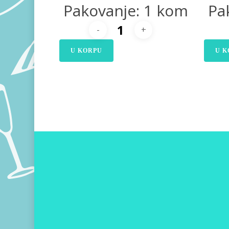
Pakovanje: 1 kom
Pa
U KORPU
U K