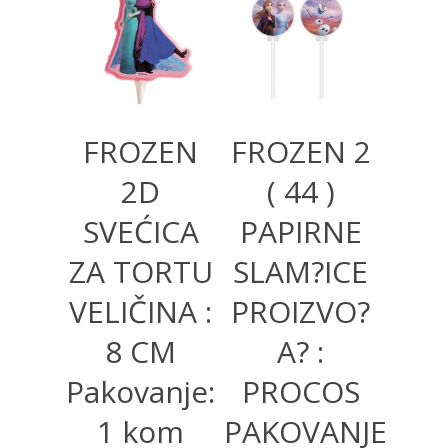
280,00
RSD
FROZEN
FROZEN 2
2D
( 44 )
SVEĆICA
PAPIRNE
ZA TORTU
SLAM?ICE
VELIČINA :
PROIZVO?
8 CM
A? :
Pakovanje:
PROCOS
1 kom
PAKOVANJE