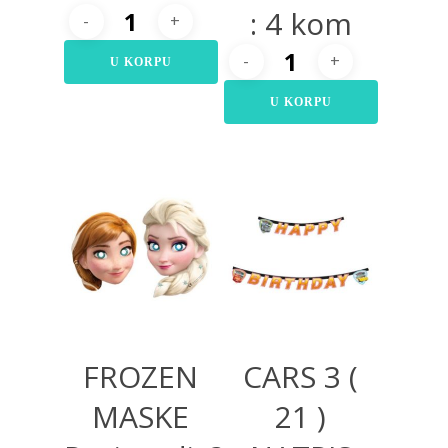
: 4 kom
U KORPU
U KORPU
400,00
RSD
650,00
RSD
FROZEN
CARS 3 (
MASKE
21 )