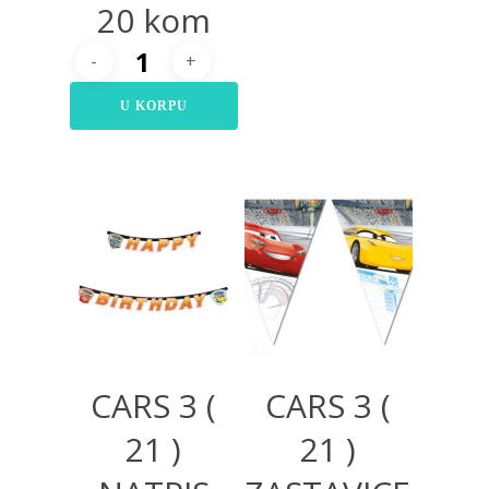
20 kom
U KORPU
650,00
RSD
320,00
RSD
CARS 3 (
CARS 3 (
21 )
21 )