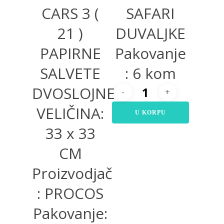
CARS 3 (
SAFARI
21 )
DUVALJKE
PAPIRNE
Pakovanje
SALVETE
: 6 kom
DVOSLOJNE
VELIČINA:
U KORPU
33 x 33
CM
Proizvodjač
: PROCOS
Pakovanje: