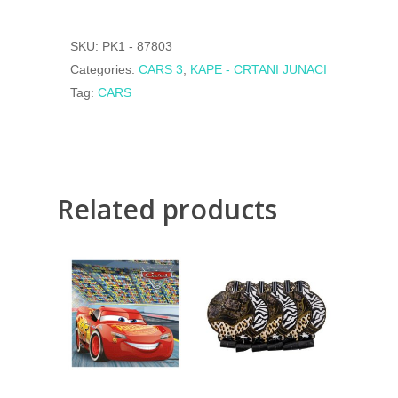
SKU:
PK1 - 87803
Categories:
CARS 3
,
KAPE - CRTANI JUNACI
Tag:
CARS
Related products
300,00
RSD
300,00
RSD