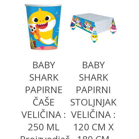
250,00
RSD
600,00
RSD
BABY
BABY
SHARK
SHARK
PAPIRNE
PAPIRNI
ČAŠE
STOLJNJAK
VELIČINA :
VELIČINA :
250 ML
120 CM X