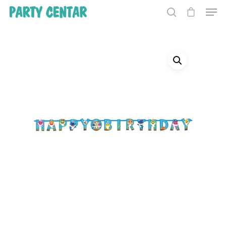
Hit enter to search or ESC to close