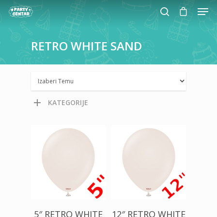
RETRO
WHITE
SAND
Hit enter to search or ESC to close
KATEGORIJE
100,00
RSD
200,00
RSD
5″ RETRO WHITE
12″ RETRO WHITE