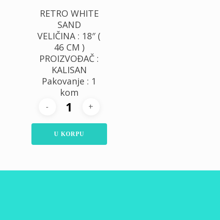
RETRO WHITE
SAND
VELIČINA : 18″ (
46 CM )
PROIZVOĐAČ :
KALISAN
Pakovanje : 1
kom
U KORPU