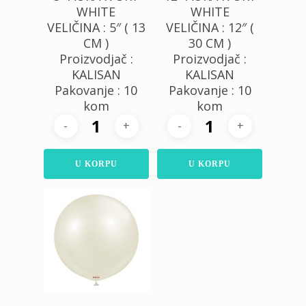
WHITE
WHITE
VELIČINA : 5″ ( 13
VELIČINA : 12″ (
CM )
30 CM )
Proizvodjač :
Proizvodjač :
KALISAN
KALISAN
Pakovanje : 10
Pakovanje : 10
kom
kom
U KORPU
U KORPU
200,00
RSD