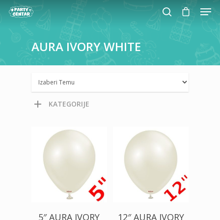
AURA
IVORY
WHITE
Hit enter to search or ESC to close
KATEGORIJE
200,00
RSD
400,00
RSD
5″ AURA IVORY
12″ AURA IVORY