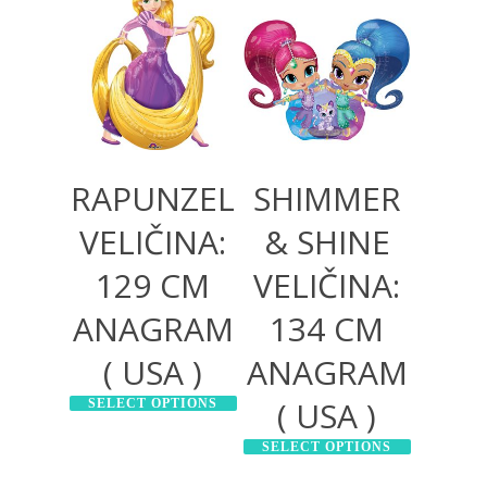
2.500,00
RSD
2.500,00
RSD
4.000,00
RSD
4.000,00
RSD
RAPUNZEL
SHIMMER
VELIČINA:
& SHINE
129 CM
VELIČINA:
ANAGRAM
134 CM
( USA )
ANAGRAM
( USA )
SELECT OPTIONS
SELECT OPTIONS