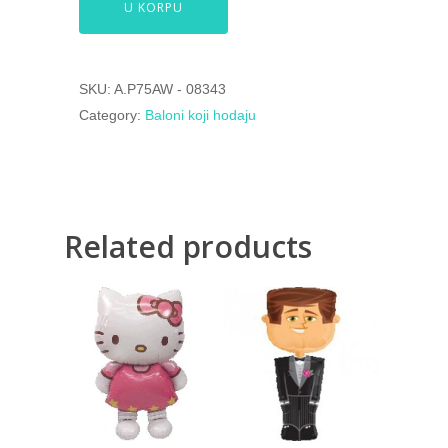
U KORPU
SKU:
A.P75AW - 08343
Category:
Baloni koji hodaju
Related products
2.500,00
RSD
2.500,00
RSD
4.000,00
RSD