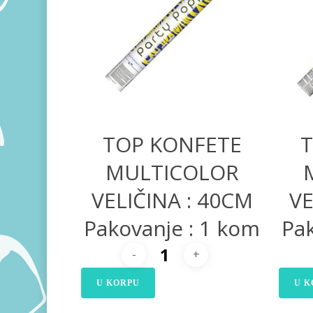
250,00
RSD
TOP KONFETE
T
MULTICOLOR
VELIČINA : 40CM
VE
Pakovanje : 1 kom
Pak
U KORPU
U K