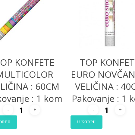
300,00
RSD
400,00
RSD
OP KONFETE
TOP KONFET
MULTICOLOR
EURO NOVČAN
LIČINA : 60CM
VELIČINA : 4
ovanje : 1 kom
Pakovanje : 1 
ORPU
U KORPU