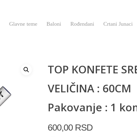
Glavne teme
Baloni
Rođendani
Crtani Junaci
TOP KONFETE SR
VELIČINA : 60CM
Pakovanje : 1 ko
600,00
RSD