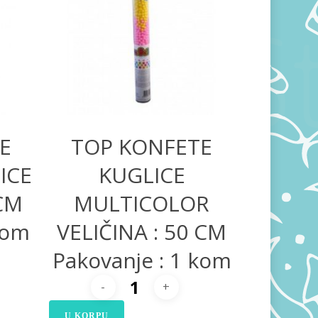
400,00
RSD
E
TOP KONFETE
ICE
KUGLICE
0CM
MULTICOLOR
kom
VELIČINA : 50 CM
Pakovanje : 1 kom
U KORPU