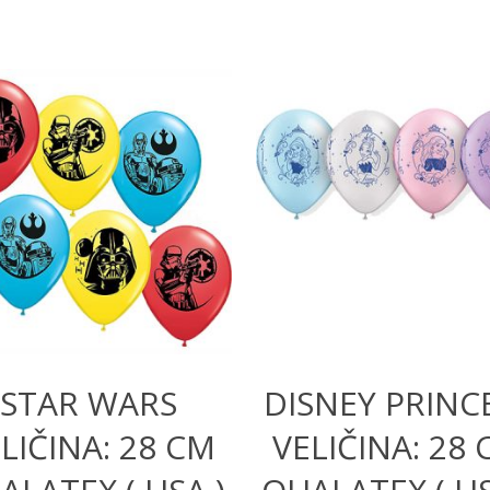
510,00
RSD
390,00
RSD
1.680,00
RSD
STAR WARS
DISNEY PRINC
LIČINA: 28 CM
VELIČINA: 28