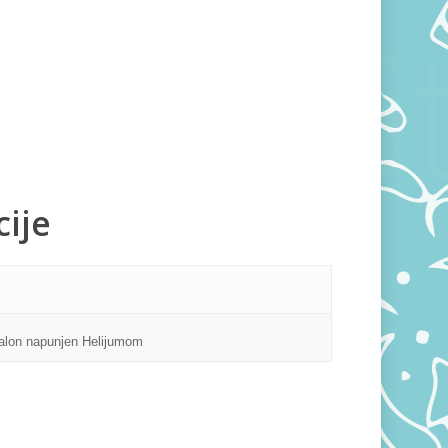
ije
alon napunjen Helijumom