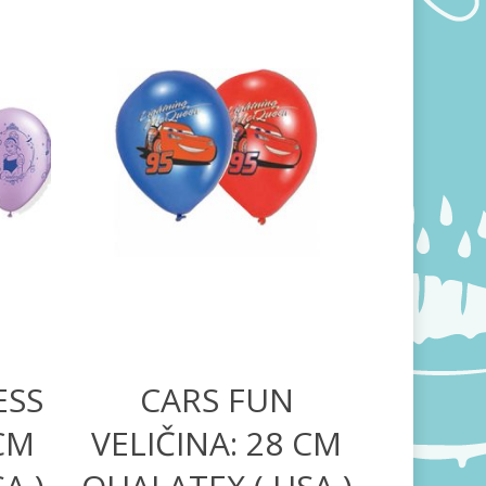
600,00
RSD
ESS
CARS FUN
 CM
VELIČINA: 28 CM