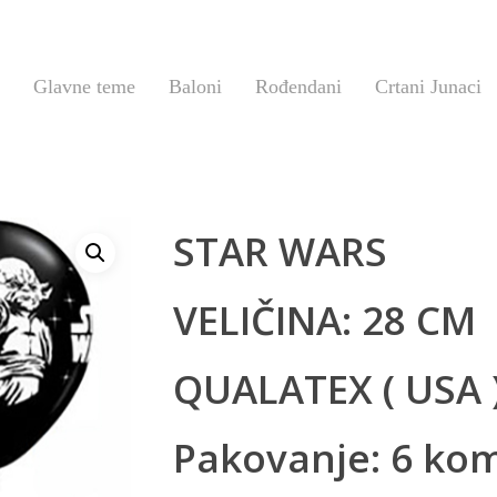
Glavne teme
Baloni
Rođendani
Crtani Junaci
STAR WARS
VELIČINA: 28 CM
QUALATEX ( USA 
Pakovanje: 6 ko