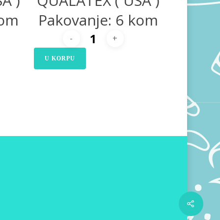
A )
QUALATEX ( USA )
kom
Pakovanje: 6 kom
U KORPU