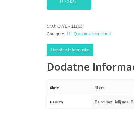
U KORPU
SKU:
Q.VE - 11163
Category:
11" Qualatex licencirani
Dodatne Informacije
Dodatne Informac
6kom
6kom
Balon bez Helijuma, B
Helijum