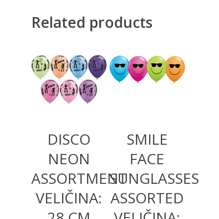
Related products
360,00
RSD
360,00
RSD
DISCO
SMILE
NEON
FACE
ASSORTMENT
SUNGLASSES
VELIČINA:
ASSORTED
28 CM
VELIČINA: