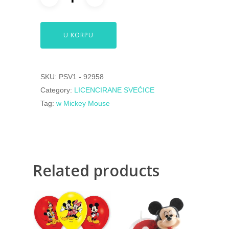
U KORPU
SKU:
PSV1 - 92958
Category:
LICENCIRANE SVEĆICE
Tag:
w Mickey Mouse
Related products
500,00
RSD
600,00
RSD