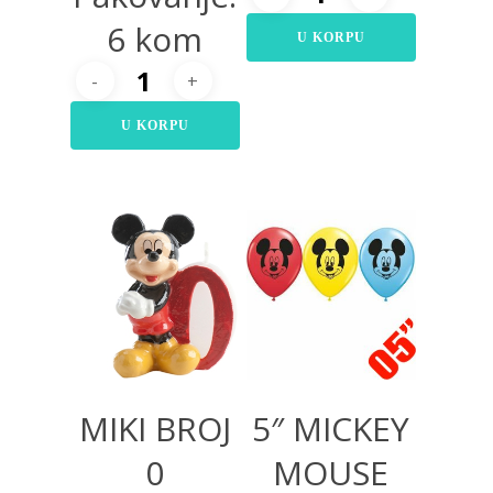
6 kom
U KORPU
U KORPU
500,00
RSD
400,00
RSD
MIKI BROJ
5″ MICKEY
0
MOUSE