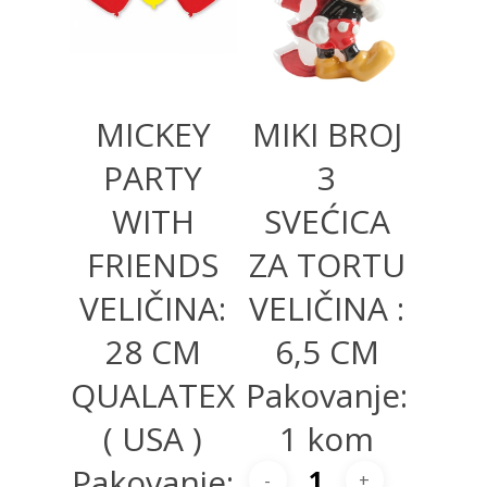
MICKEY
MIKI BROJ
PARTY
3
WITH
SVEĆICA
FRIENDS
ZA TORTU
VELIČINA:
VELIČINA :
28 CM
6,5 CM
QUALATEX
Pakovanje:
( USA )
1 kom
Pakovanje: