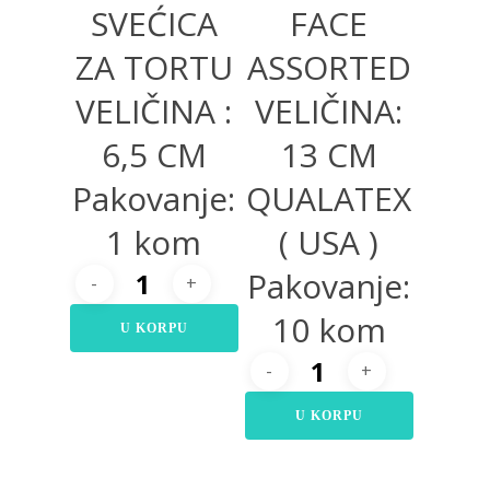
SVEĆICA
FACE
ZA TORTU
ASSORTED
VELIČINA :
VELIČINA:
6,5 CM
13 CM
Pakovanje:
QUALATEX
1 kom
( USA )
Pakovanje:
10 kom
U KORPU
U KORPU