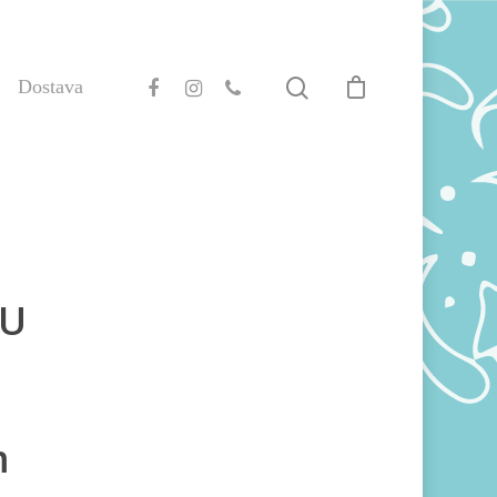
Dostava
TU
m