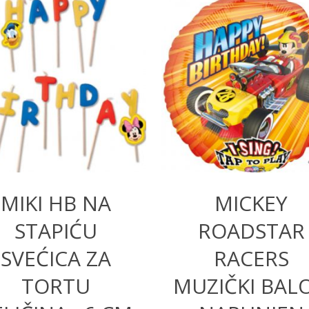
450,00
RSD
1.600,00
RSD
MIKI HB NA
MICKEY
STAPIĆU
ROADSTAR
SVEĆICA ZA
RACERS
TORTU
MUZIČKI BAL