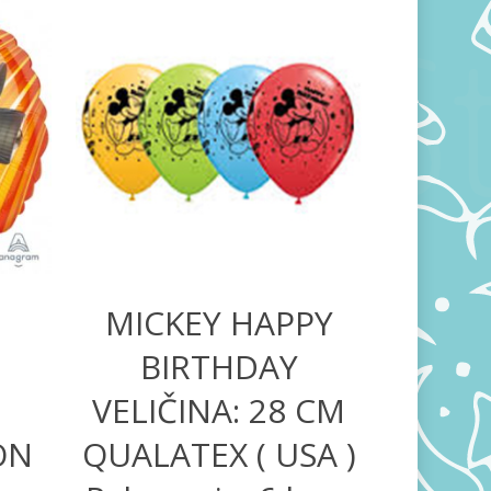
570,00
RSD
1.680,00
RSD
MICKEY HAPPY
BIRTHDAY
VELIČINA: 28 CM
ON
QUALATEX ( USA )