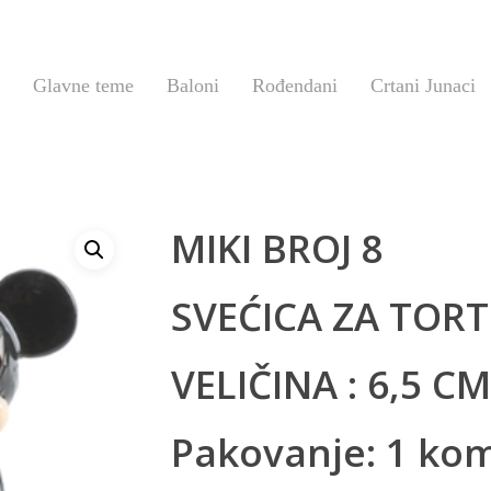
Glavne teme
Baloni
Rođendani
Crtani Junaci
MIKI BROJ 8
SVEĆICA ZA TOR
VELIČINA : 6,5 CM
Pakovanje: 1 ko