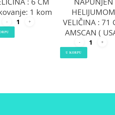
LIČINA : 6 CM
NAPUNJEN
kovanje: 1 kom
HELIJUMO
VELIČINA : 71
AMSCAN ( USA
ORPU
U KORPU