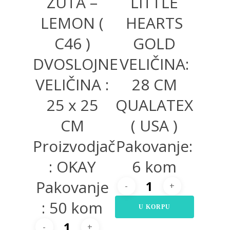
ŽUTA –
LITTLE
LEMON (
HEARTS
C46 )
GOLD
DVOSLOJNE
VELIČINA:
VELIČINA :
28 CM
25 x 25
QUALATEX
CM
( USA )
Proizvodjač
Pakovanje:
: OKAY
6 kom
Pakovanje
: 50 kom
U KORPU