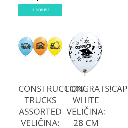
U KORPU
360,00
RSD
360,00
RSD
CONSTRUCTION
CONGRATS!CAP
TRUCKS
WHITE
ASSORTED
VELIČINA:
VELIČINA:
28 CM