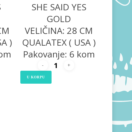
S
SHE SAID YES
GOLD
 CM
VELIČINA: 28 CM
A )
QUALATEX ( USA )
kom
Pakovanje: 6 kom
U KORPU