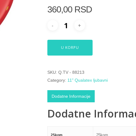
360,00
RSD
U KORPU
SKU:
Q.TV - 88213
Category:
11" Qualatex ljubavni
Dodatne Informacije
Dodatne Informac
25kom
25kom