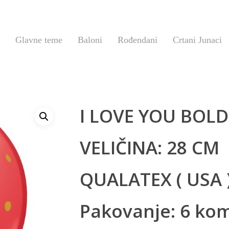
Glavne teme
Baloni
Rođendani
Crtani Junaci
I LOVE YOU BOLD
VELIČINA: 28 CM
QUALATEX ( USA 
Pakovanje: 6 ko