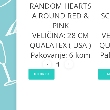
RANDOM HEARTS
A ROUND RED &
SC
PINK
VELIČINA: 28 CM
VE
QUALATEX ( USA )
QU
Pakovanje: 6 kom
Pa
U KORPU
U K