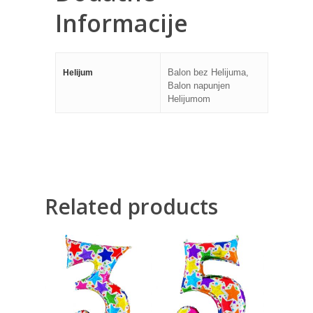
Informacije
Balon bez Helijuma,
Helijum
Balon napunjen
Helijumom
Related products
500,00
RSD
500,00
RSD
1.200,00
RSD
1.200,00
RSD