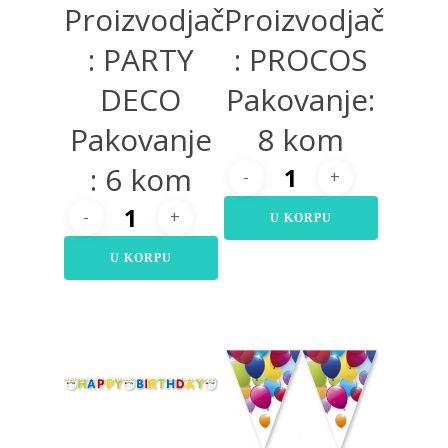
Proizvodjač
Proizvodjač
: PARTY
: PROCOS
DECO
Pakovanje:
Pakovanje
8 kom
: 6 kom
U KORPU
U KORPU
600,00
RSD
220,00
RSD