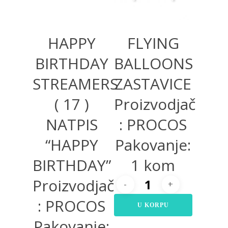
HAPPY
FLYING
BIRTHDAY
BALLOONS
STREAMERS
ZASTAVICE
( 17 )
Proizvodjač
NATPIS
: PROCOS
“HAPPY
Pakovanje:
BIRTHDAY”
1 kom
Proizvodjač
: PROCOS
U KORPU
Pakovanje: