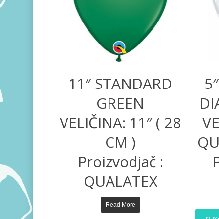
11″ STANDARD
5
GREEN
DI
VELIČINA: 11″ ( 28
VE
CM )
QU
Proizvodjač :
QUALATEX
Read More