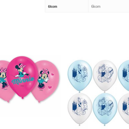
6kom
6kom
510,00
RSD
1.680,00
RSD
600,00
RSD