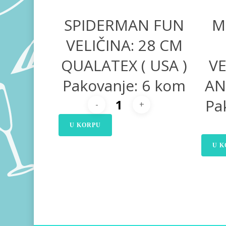
SPIDERMAN FUN
M
VELIČINA: 28 CM
QUALATEX ( USA )
VE
Pakovanje: 6 kom
AN
Pa
U KORPU
U K