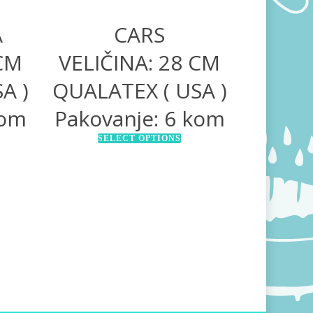
A
CARS
 CM
VELIČINA: 28 CM
A )
QUALATEX ( USA )
kom
Pakovanje: 6 kom
SELECT OPTIONS