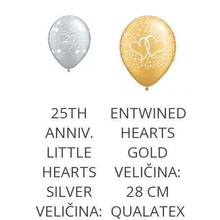
360,00
RSD
360,00
RSD
25TH
ENTWINED
ANNIV.
HEARTS
LITTLE
GOLD
HEARTS
VELIČINA:
SILVER
28 CM
VELIČINA:
QUALATEX