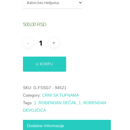
500,00
RSD
U KORPU
SKU:
G.FSSG7 - 94521
Category:
CRNI SA TUFNAMA
Tags:
1. ROĐENDAN DEČAK
,
1. ROĐENDAN
DEVOJČICA
Dodatne Informacije