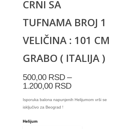
CRNI SA
TUFNAMA BROJ 1
VELIČINA : 101 CM
GRABO ( ITALIJA )
–
500,00
RSD
1.200,00
RSD
Isporuka balona napunjenih Helijumom vrši se
isključivo za Beograd !
Helijum