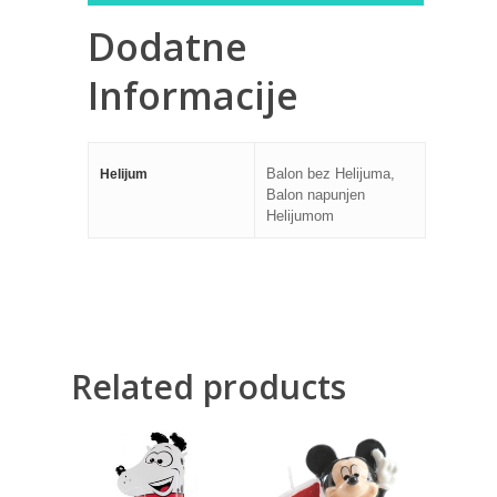
Dodatne
Informacije
Balon bez Helijuma,
Helijum
Balon napunjen
Helijumom
Related products
500,00
RSD
500,00
RSD