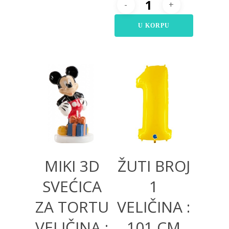
U KORPU
500,00
RSD
520,00
RSD
1.200,00
RSD
MIKI 3D
ŽUTI BROJ
SVEĆICA
1
ZA TORTU
VELIČINA :
VELIČINA :
101 CM