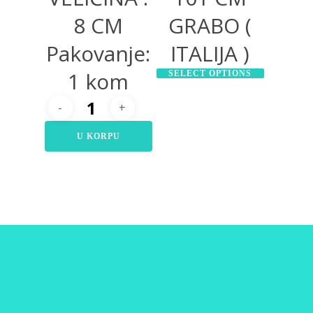
8 CM
GRABO (
Pakovanje:
ITALIJA )
1 kom
SELECT OPTIONS
U KORPU