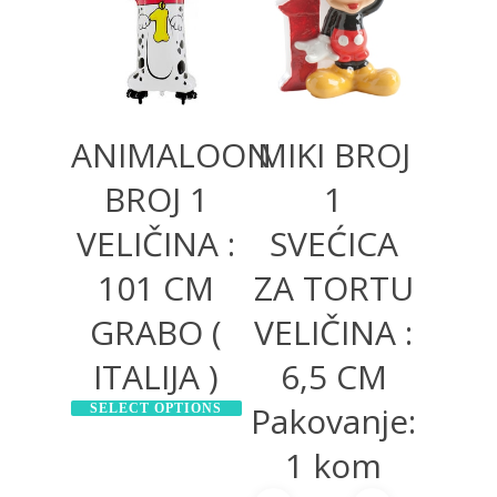
1.200,00
RSD
ANIMALOON
MIKI BROJ
BROJ 1
1
VELIČINA :
SVEĆICA
101 CM
ZA TORTU
GRABO (
VELIČINA :
ITALIJA )
6,5 CM
Pakovanje:
SELECT OPTIONS
1 kom