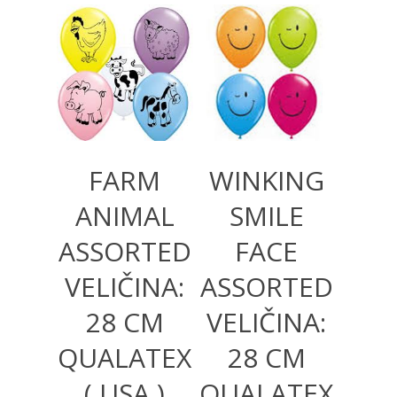
360,00
RSD
360,00
RSD
FARM
WINKING
ANIMAL
SMILE
ASSORTED
FACE
VELIČINA:
ASSORTED
28 CM
VELIČINA:
QUALATEX
28 CM
( USA )
QUALATEX