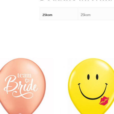
25kom
25kom
360,00
RSD
360,00
RSD