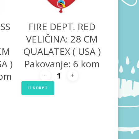
ISS
FIRE DEPT. RED
VELIČINA: 28 CM
 CM
QUALATEX ( USA )
A )
Pakovanje: 6 kom
kom
U KORPU