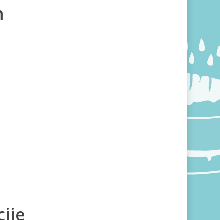
m
ije