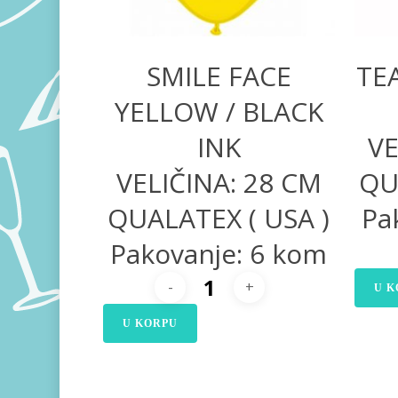
SMILE FACE
TE
YELLOW / BLACK
INK
VE
VELIČINA: 28 CM
QU
QUALATEX ( USA )
Pa
Pakovanje: 6 kom
U K
U KORPU