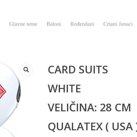
Glavne teme
Baloni
Rođendani
Crtani Junaci
CARD SUITS
WHITE
VELIČINA: 28 CM
QUALATEX ( USA 