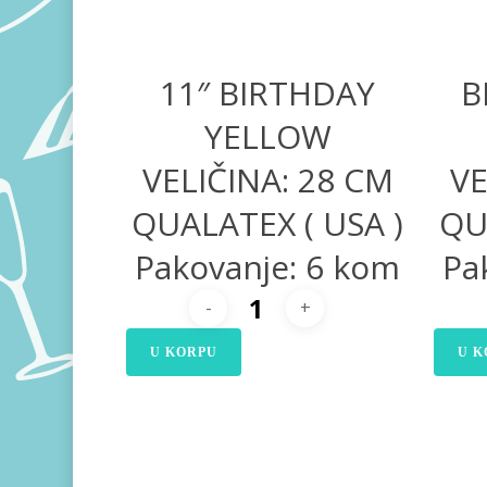
11″ BIRTHDAY
B
YELLOW
VELIČINA: 28 CM
VE
QUALATEX ( USA )
QU
Pakovanje: 6 kom
Pa
U KORPU
U K