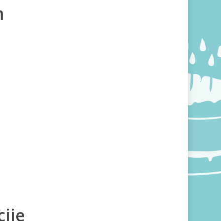
m
ije