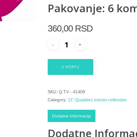
Pakovanje: 6 ko
360,00
RSD
U KORPU
SKU:
Q.TV - 41409
Category:
11" Qualatex srećan rođendan
Dodatne Informacije
Dodatne Informac