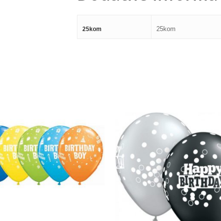
25kom
25kom
360,00
RSD
360,00
RSD