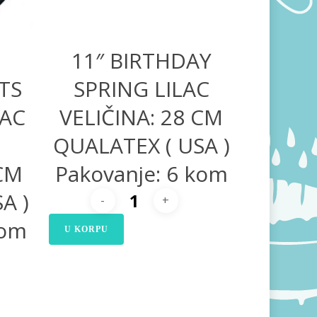
11″ BIRTHDAY
TS
SPRING LILAC
LAC
VELIČINA: 28 CM
QUALATEX ( USA )
 CM
Pakovanje: 6 kom
A )
kom
U KORPU